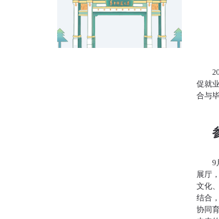
促就
合与
展厅
文化
结合
协同