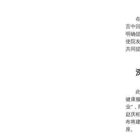
言中
明确
使院
共同
健康
业”，
赵庆
布将
座。