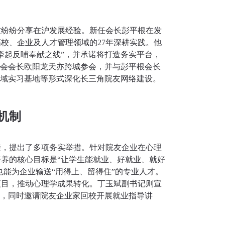
友纷纷分享在沪发展经验。新任会长彭平根在发
高校、企业及人才管理领域的
27年深耕实践。他
牵起反哺奉献之线”，并承诺将打造务实平台，
友会会长欧阳龙天亦跨城参会，并与彭平根会长
区域实习基地等形式深化长三角院友网络建设。
机制
接，提出了多项务实举措。针对院友企业在心理
培养的核心目标是
“让学生能就业、好就业、就好
也能为企业输送“用得上、留得住”的专业人才。
项目，推动心理学成果转化。丁玉斌副书记则宣
历，同时邀请院友企业家回校开展就业指导讲