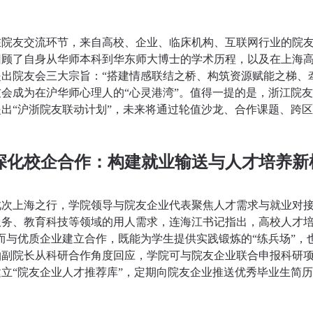
在院友交流环节，来自高校、企业、临床机构、互联网行业的院
回顾了自身从华师本科到华东师大博士的学术历程，以及在上海
提出院友会三大宗旨：“搭建情感联结之桥、构筑资源赋能之梯、
友会成为在沪华师心理人的“心灵港湾”。值得一提的是，浙江院
提出“沪浙院友联动计划”，未来将通过轮值沙龙、合作课题、跨
深化校企合作：构建就业输送与人才培养新
此次上海之行，学院领导与院友企业代表聚焦人才需求与就业对
服务、教育科技等领域的用人需求，连海江书记指出，高校人才
而与优质企业建立合作，既能为学生提供实践锻炼的“练兵场”，
柏副院长从科研合作角度回应，学院可与院友企业联合申报科研
建立“院友企业人才推荐库”，定期向院友企业推送优秀毕业生简