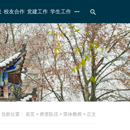
more_horiz
search
息
校友合作
党建工作
学生工作
当前位置：
首页
>
师资队伍
>
荣休教师
> 正文