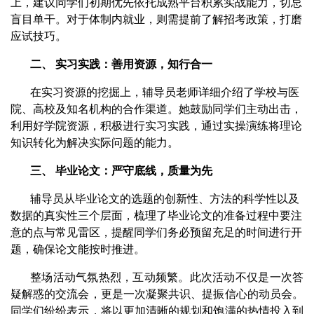
上，建议同学们初期优先依托成熟平台积累实战能力，切忌
盲目单干。对于体制内就业，则需提前了解招考政策，打磨
应试技巧。
二、
实习实践：善用资源，知行合一
在实习资源的挖掘上，辅导员老师详细介绍了学校与医
院、高校及知名机构的合作渠道。
她
鼓励同学们主动出击，
利用好学院资源，积极
进行实习实践
，通过实操演练将理论
知识转化为解决实际问题的能力。
三、
毕业论文：严守底线，质量为先
辅导员从毕业论文的
选题的创新性、方法的科学性以及
数据的真实性三个层面，梳理了毕业论文的
准备过程中要注
意的点
与常见雷区，提醒同学们务必预留充足的时间进行
开
题
，确保
论文能按时推进
。
整场活动气氛热烈，互动频繁。此次
活动
不仅是一次答
疑解惑的交流会，更是一次凝聚共识、提振信心的动员会。
同学们纷纷表示，将以更加清晰的规划和饱满的热情投入到