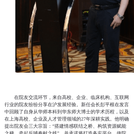
在院友交流环节，来自高校、企业、临床机构、互联网
行业的院友纷纷分享在沪发展经验。新任会长彭平根在发言
中回顾了自身从华师本科到华东师大博士的学术历程，以及
在上海高校、企业及人才管理领域的
27年深耕实践。他明确
提出院友会三大宗旨：“搭建情感联结之桥、构筑资源赋能
之梯、牵起反哺奉献之线”，并承诺将打造务实平台，使院