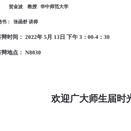
贺金波 教授 华中师范大学
秘书：
张函舒
讲师
答辩时间：
2022
年
5
月
13
日
下午
3
：00-
4
：3
0
答辩地点：
N8030
欢迎广大师生届时