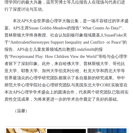
理学同行的极大兴趣，温芳芳博士等几位报告人在现场与代表们进
行了深度讨论与互动。
本次
APS
大会世界级心理学大咖云集，是一场不容错过的学术盛
宴。
APS
主席
Susan Goldin-Meadow
的报告
“
What Counts As Data?
”
、
普林斯顿大学终身教授、社会认知刻板印象领域奠基人
SusanFiske
关
于“
AmbivalentStereotypes Support Inequality and Conflict- or Peace
”的
报告、
APS
会士儿童发展领域杰出教授
LindaSmith
的报
告“
Perceptionand Play: How Children View the World
”等给与会心理学
者留下了深刻印象。此外，来自哈佛大学、普林斯顿大学、哥伦比
亚大学、耶鲁大学、加州大学伯克利分校、杜克大学和西北大学等
世界最顶尖的心理学研究团队都展示了各自最新的研究成果。华中
师范大学心理学院社会心理研究团队与美国东北大学
CORE
实验室在
本次
APS
心理学学术盛会上的圆满合作，代表两个研究团队已取得实
质性交流成果，为将来更进一步的学术合作奠定了良好的基础。
（温馨）