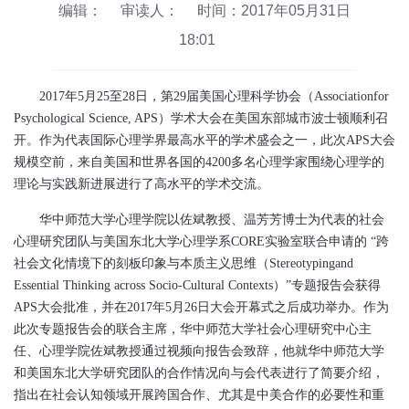
编辑：
审读人：
时间：2017年05月31日
18:01
2017
年
5
月
25
至
28
日，第
29
届美国心理科学协会（
Associationfor
Psychological Science, APS
）学术大会在美国东部城市波士顿顺利召
开。作为代表国际心理学界最高水平的学术盛会之一，此次
APS
大会
规模空前，来自美国和世界各国的
4200
多名心理学家围绕心理学的
理论与实践新进展进行了高水平的学术交流。
华中师范大学心理学院以佐斌教授、温芳芳博士为代表的社会
心理研究团队与美国东北大学心理学系
CORE
实验室联合申请的
“
跨
社会文化情境下的刻板印象与本质主义思维（
Stereotypingand
Essential Thinking across Socio-Cultural Contexts
）
”
专题报告会获得
APS
大会批准，并在
2017
年
5
月
26
日大会开幕式之后成功举办。作为
此次专题报告会的联合主席，华中师范大学社会心理研究中心主
任、心理学院佐斌教授通过视频向报告会致辞，他就华中师范大学
和美国东北大学研究团队的合作情况向与会代表进行了简要介绍，
指出在社会认知领域开展跨国合作、尤其是中美合作的必要性和重