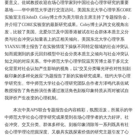
要意义。佐斌教授欢迎在场心理学家到中国社会心理学研究的重要
基地
——
华中师范大学进行交流访问。美国东北大学心理学系
CORE
实验室主任
JohnD. Coley
博士作为美方联合主席主持了专题报告会，
并介绍了
CORE
实验室的最新研究成果。
Coley
博士从跨文化视角出
发，比较了美国、北爱尔兰及中国香港被试在社会群体本质主义分
类与社会冲突认知量表上的正相关倾向。美国东北大学心理学系
YIANXU
博士报告了在实验情境下操纵不同特定领域的社会冲突认
知而观测到的多元回归模型中社会分类本质主义倾向与社会冲突认
知之间的对应关系。华中师范大学心理学院温芳芳博士基于多元文
化背景对社会认知产生影响的视角，以
“
交叉分类曝光评价对性别刻
板印象的多样化效应
”
为题报
告了新的实验研究成果。纽约大学心理
学研究生、华中师范大学社会心理研究团队合作者方泽鸣代表佐斌
教授报告了角色扮演任务通过激活角色刻板印象特质从而对被试自
我评价产生改变的心理机制。
本次中美
APS
联合专题报告会内容精彩，氛围活泼，所展示的华
中师范大学社会心理学研究成果受到在场心理学者的大力好评。社
会冲突、交叉分类、群体多样化、刻板印象消除等一系列既具有社
会心理学理论挖掘深度、又极具实践探索价值的研究主题引发了心