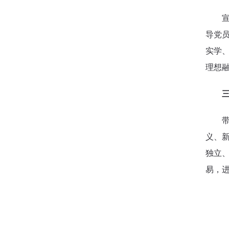
导党
实学、
理想
义、
独立
易，