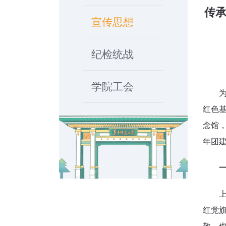
传承
宣传思想
纪检统战
学院工会
红色基
念馆，
年团
红党