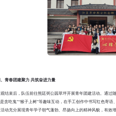
四、青春团建聚力 共筑奋进力量
参观结束后，队伍前往熊廷弼公园草坪开展青年团建活动。通过随
谁是贪吃鬼”“猴子上树”等趣味互动，在手工创作中书写红色寄
。活动充分展现青年学子朝气蓬勃、昂扬向上的精神风貌，有效