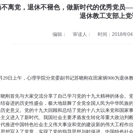
岗不离党，退休不褪色，做新时代的优秀党员—
退休教工支部上党
编辑：
审读人：
时间：2018年04月
月
29
日上午，心理学院分党委副书记苏晓刚在田家炳
906
为退休
苏晓刚首先与大家交流分享了自己学习党的十九大精神的体会。
团结奋进的历史性盛会，极大地鼓舞了全党全国人民为中华民族
的历史意义。党的十九大回顾和总结了党的十八大以来党和国家
会主义进入了新时代、我国社会主要矛盾发生转化等重大政治判
时代推进中国特色社会主义伟大事业和党的建设新的伟大工程作
义思想写入了党章，实现了党的指导思想与时俱进。中国特色社