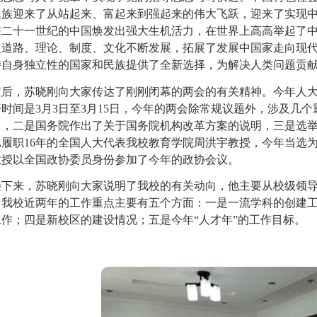
民族迎来了从站起来、富起来到强起来的伟大飞跃，迎来了实现
在二十一世纪的中国焕发出强大生机活力，在世界上高高举起了
义道路、理论、制度、文化不断发展，拓展了发展中国家走向现
持自身独立性的国家和民族提供了全新选择，为解决人类问题贡
随后，苏晓刚向大家传达了刚刚闭幕的两会的有关精神。今年人
开时间是
3
月
3
日至
3
月
15
日，今年的两会除常规议题外，涉及几个
》，二是国务院作出了关于国务院机构改革方案的说明，三是选
已履职
16
年的全国人大代表我校教育学院周洪宇教授，今年当选
教授以全国政协委员身份参加了今年的政协会议。
接下来，苏晓刚向大家说明了我校的有关动向，他主要从校级领
。我校近两年的工作重点主要有五个方面：一是一流学科的创建
工作；四是新校区的建设情况；五是今年“人才年”的工作目标。