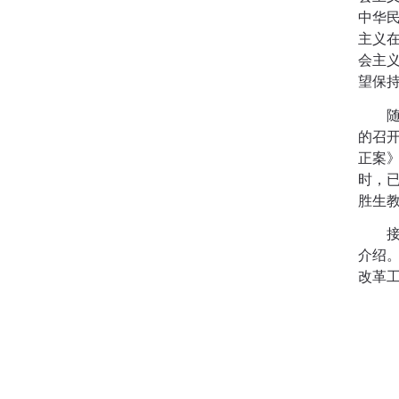
中华
主义
会主
望保
的召
正案
时，
胜生
介绍
改革