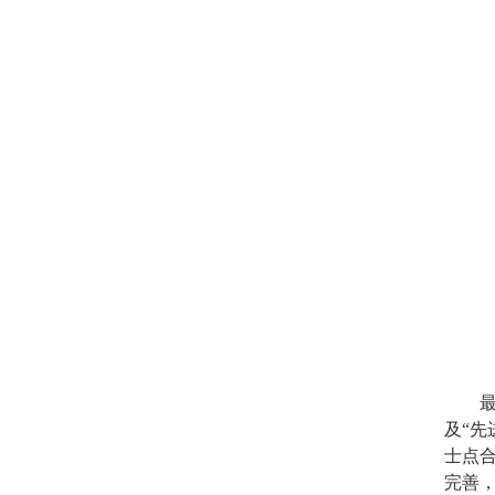
及“先
士点
完善