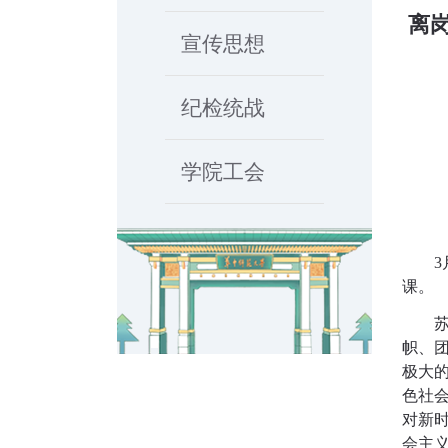
离
宣传思想
纪检统战
学院工会
3
课。
帜、
极大
色社
对新
会主