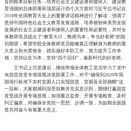
育的根本目标任务
—
培养社会主义建设者和接班人、建设教
育强国的总体部署和顶层设计四个大方面对习近平总书记在
2018
年全国教育大会上的重要讲话精神进行了解读，强调了
坚持中国特色社会主义教育发展道路，培养德智体美劳全面
发展的社会主义建设者和接班人的重要性和必要性，并对全
体教师党员提出了
“
教育大计，教师为本，争当好老师
”
的殷
切期望，希望学院全体教师党员能够真正理解身为教师的重
大意义和光荣使命，踏实做好本职工作，努力提升工作本
领，坚持以生为本，坚持
“
四个回归
”
，做新时代的好老师。
王书记上完党课后，继续带领全体教工党员学习了党中
央脱贫攻坚专项巡视决策部署工作，对于
“
确保到
2020
年我
国现行标准下农村贫困人口实现脱贫，贫困县全部摘帽
”
这
一目标，大家都感到深受鼓舞并充实意识到，围绕打赢脱贫
攻坚战开展专项巡视，加强重点监督、开展专项检查、及时
纠正偏差，对确保全党统一思想、步调一致，为如期全面脱
贫共同奋斗有着重大意义。