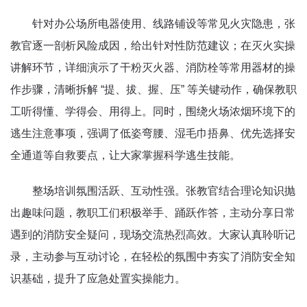
针对办公场所电器使用、线路铺设等常见火灾隐患，张
教官逐一剖析风险成因，给出针对性防范建议；在灭火实操
讲解环节，详细演示了干粉灭火器、消防栓等常用器材的操
作步骤，清晰拆解 “提、拔、握、压” 等关键动作，确保教职
工听得懂、学得会、用得上。同时，围绕火场浓烟环境下的
逃生注意事项，强调了低姿弯腰、湿毛巾捂鼻、优先选择安
全通道等自救要点，让大家掌握科学逃生技能。
整场培训氛围活跃、互动性强。张教官结合理论知识抛
出趣味问题，教职工们积极举手、踊跃作答，主动分享日常
遇到的消防安全疑问，现场交流热烈高效。大家认真聆听记
录，主动参与互动讨论，在轻松的氛围中夯实了消防安全知
识基础，提升了应急处置实操能力。