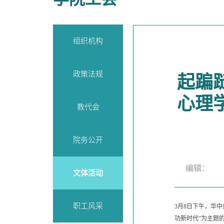
组织机构
政策法规
起蹁
心理
教代会
院务公开
编辑： 
文体活动
职工风采
3月8日下午，华
功新时代”为主题