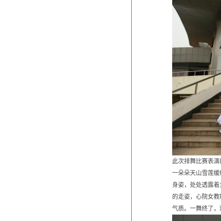
此次排舞比赛表演
一朵朵天山雪莲缓
身姿，处处透露着
的走姿，心院女教
气质。一舞终了，