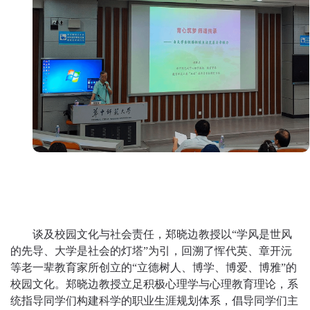
谈及校园文化与社会责任，郑晓边教授
以
“学风是世风
的先导
、
大学是社会的灯塔
”
为引
，回溯
了
恽代英、章开沅
等老一辈教育家所创立的
“立德树人
、
博
学、博
爱
、
博
雅
”
的
校园文化
。郑晓边教授立足积极心理学与心理教育理论，系
统指导同学们构建科学的职业生涯规划体系，倡导同学们主