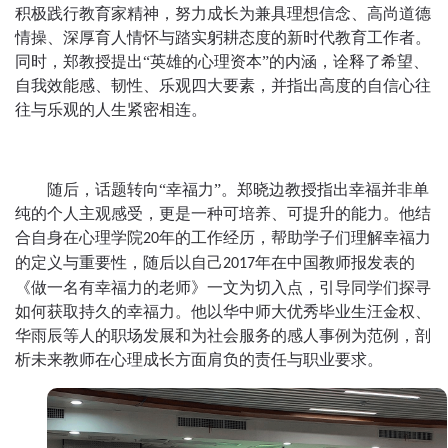
积极践行教育家精神，努力成长为兼具理想信念、高尚道德
情操、深厚育人情怀与踏实躬耕态度的新时代教育工作者。
同时，郑教授提出“英雄的心理资本”
的内涵
，
诠释了
希望、
自我效能感、韧性、乐观四大要素，并指出高度的自信心往
往与乐观
的
人生紧密相连。
随后，话题转向
“幸福力”。郑晓边教授指出幸福并非单
纯的
个人
主观感受，更是一种可培养、可提升的能力。他结
合自身
在心理学院
年的工作
经历，
帮助学子们理解
幸福
力
20
的
定义与重要性，
随后
以自己
年在中国教师报
发表的
2017
《做一名有幸福力的老师》一文为切入点，引导同学们探寻
如何
获取持久
的
幸福力。他以
华中师大优秀毕业生汪金权、
华雨辰
等人的职场发展和
为
社会服务
的感人事例为
范例
，剖
析未来教师在心理成长方面肩负的责任与
职业
要求。