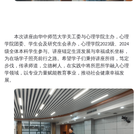
本次讲座
由华中师范大学
关工委
与心理学院主办，心理
学院团委、学生会及研究生会承办
，
心理学院
级、
20
23
20
24
级
全体本科学生
参与
。
讲座锚定生涯发展与幸福成长坐标，
为在场学子照亮前行之路。
希望
学子们秉持讲座所得，笃定
步伐，
传承师道，立德树人，在
实践中将所思所学融入心理
学领域，以专业力量赋能教育事业，推动社会
健康幸福发
展
。