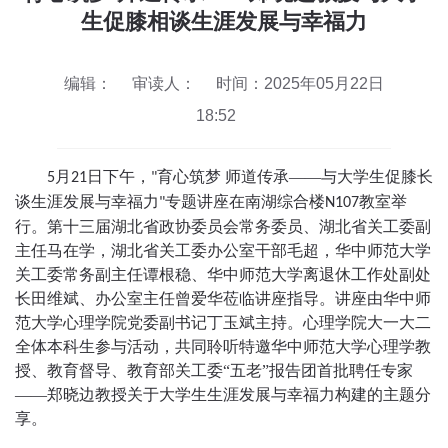
生促膝相谈生涯发展与幸福力
编辑：
审读人：
时间：2025年05月22日
18:52
月
日下午，
育心筑梦 师道传承——与大学生促膝长
5
21
"
谈生涯发展与幸福力
专题讲座在南湖综合楼
教室
举
"
N107
行
。
第十三届湖北省政协委员会常务委员、湖北省关工委副
主任马在学，湖北省关工委办公室干部毛超，华中师范大学
关工委常务副主任谭根稳、华中师范大学离退休工作处副处
长田维斌、办公室主任曾爱华莅临讲座指导。讲座由华中师
范大学心理学院党委副书记丁玉斌主持。
心理学院
大一大二
全体
本科生参与活动，
共同
聆听
特邀华中师范大学心理学教
授、教育督导、教育部关工委“五老”报告团首批聘任专家
——郑晓边教授关于大学生生涯发展与幸福力构建的主题分
享。