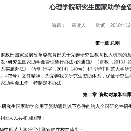
心理学院研究生国家助学金
编辑：
审读人：
时间：2018年12月
第一章
总则
《财政部国家发展改革委教育部关于完善研究生教育投入机制的
印发
<
研究生国家助学金管理暂行办法
>
的通知》（财教〔
2013
〕
2
体系实施办法》（华师行字〔
2014
〕
140
号）和《华中师范大学研
4
〕
475
号
）
文件精神，
为完善我
院
研究生资助体系，保证研究生
国家
助学金工作，特制定本办法。
第
二
章
资助对象和年
条
研究生
国家助学金
用于资助满足以下条件的纳入全国研究生招
中国人民共和国国籍；
华中
师范
大学研究生学籍的在校在读生；