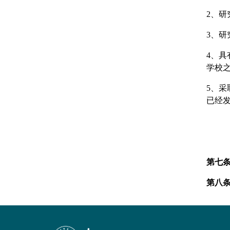
2、
研
3、
研
4、
具
学校
5、
采
已经
第七
第
八