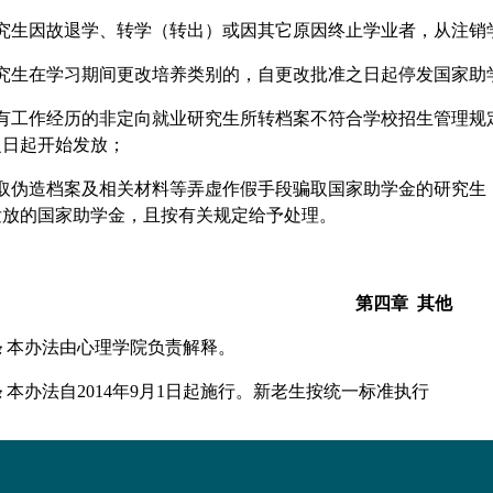
究生因故退学、转学（转出）或因其它原因终止学业者，从注销
究生在学习期间更改培养类别的，自更改批准之日起停发国家助
有工作经历的非定向就业研究生所转档案不符合学校招生管理规
之日起开始发放；
取伪造档案及相关材料等弄虚作假手段骗取国家助学金的研究生
发放的国家助学金，且按有关规定给予处理。
第四章
其他
条
本办法由
心理
学院负责解释。
条
本办法自
2014
年
9
月
1
日起施行。新老生按统一标准执行