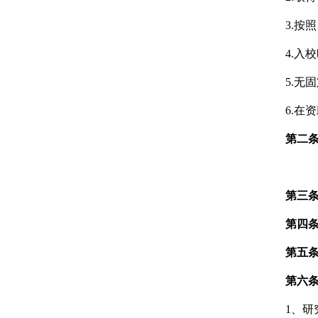
3.
按照
4.
入校
5.
无固
6.
在资
第二
第
三
第
四
第五
第
六
1、
研